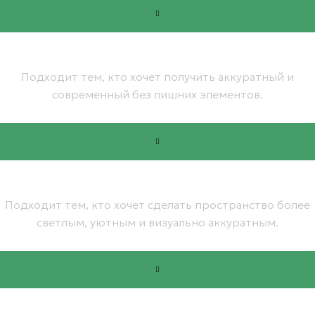
Бесщелевые натяжные потолки
Подходит тем, кто хочет получить аккуратный и
современный без лишних элементов.
от 5 500 руб.
Сатиновые натяжные потолки
Подходит тем, кто хочет сделать пространство более
светлым, уютным и визуально аккуратным.
от 1 050 руб.
Глянцевые натяжные потолки