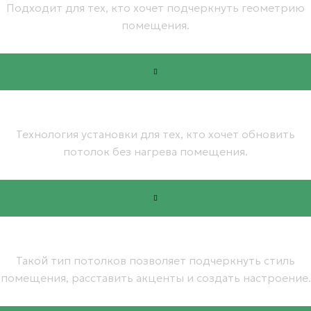
Подходит для тех, кто хочет подчеркнуть геометрию
помещения.
от 2 550 руб.
Натяжные потолки без нагрева
Технология установки для тех, кто хочет обновить
потолок без нагрева помещения.
от 1 250 руб.
Цветные натяжные потолки
Такой тип потолков позволяет подчеркнуть стиль
помещения, расставить акценты и создать настроение.
от 1 550 руб.