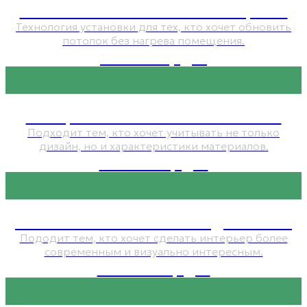
Натяжные потолки без нагрева
Технология установки для тех, кто хочет обновить
потолок без нагрева помещения.
от 1 250 руб.
Негорючие натяжные потолки
Подходит тем, кто хочет учитывать не только
дизайн, но и характеристики материалов.
от 1 950 руб.
Натяжные потолки с подсветкой
Пододит тем, кто хочет сделать интерьер более
современным и визуально интересным.
от 3 500 руб.