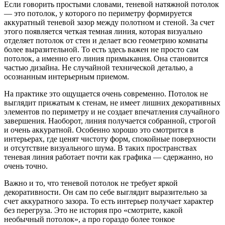
Если говорить простыми словами, теневой натяжной потолок
— это потолок, у которого по периметру формируется
аккуратный теневой зазор между полотном и стеной. За счет
этого появляется четкая темная линия, которая визуально
отделяет потолок от стен и делает всю геометрию комнаты
более выразительной. То есть здесь важен не просто сам
потолок, а именно его линия примыкания. Она становится
частью дизайна. Не случайной технической деталью, а
осознанным интерьерным приемом.
На практике это ощущается очень современно. Потолок не
выглядит прижатым к стенам, не имеет лишних декоративных
элементов по периметру и не создает впечатления случайного
завершения. Наоборот, линия получается собранной, строгой
и очень аккуратной. Особенно хорошо это смотрится в
интерьерах, где ценят чистоту форм, спокойные поверхности
и отсутствие визуального шума. В таких пространствах
теневая линия работает почти как графика — сдержанно, но
очень точно.
Важно и то, что теневой потолок не требует яркой
декоративности. Он сам по себе выглядит выразительно за
счет аккуратного зазора. То есть интерьер получает характер
без перегруза. Это не история про «смотрите, какой
необычный потолок», а про гораздо более тонкое